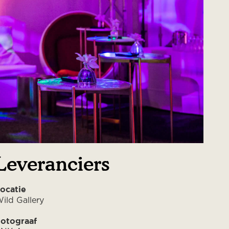
Leveranciers
ocatie
ild Gallery
otograaf