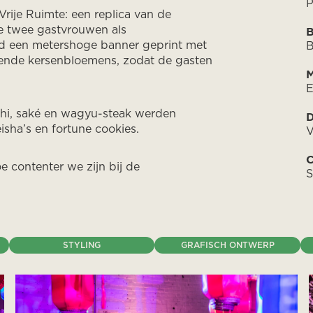
rije Ruimte: een replica van de
e twee gastvrouwen als
d een metershoge banner geprint met
B
ende kersenbloemens, zodat de gasten
M
E
shi, saké en wagyu-steak werden
D
sha’s en fortune cookies.
V
C
 contenter we zijn bij de
S
STYLING
GRAFISCH ONTWERP