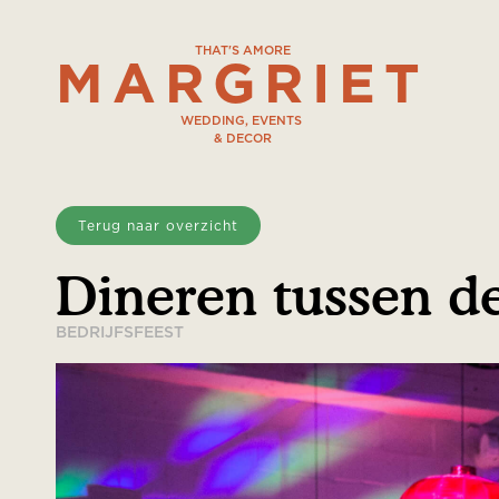
THAT'S AMORE
MARGRIET
WEDDING, EVENTS
& DECOR
Terug naar overzicht
Dineren tussen d
BEDRIJFSFEEST