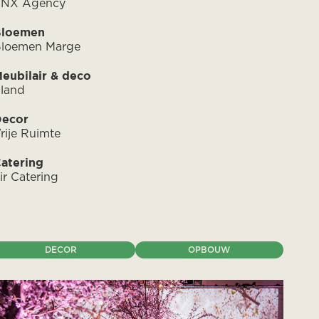
PNX Agency
Bloemen
loemen Marge
eubilair & deco
land
ecor
rije Ruimte
atering
ir Catering
DECOR
OPBOUW