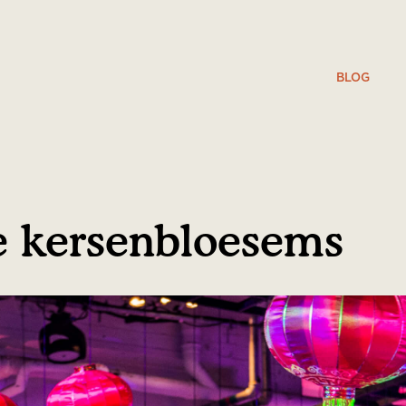
BLOG
e kersenbloesems